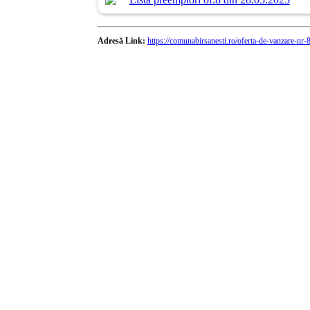
Adresă Link:
https://comunabirsanesti.ro/oferta-de-vanzare-nr