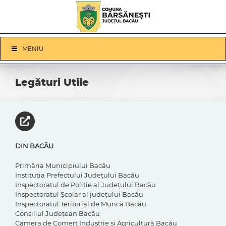
Skip
to
content
Skip
MENIU
Navigation
Legături Utile
DIN BACĂU
Primăria Municipiului Bacău
Instituţia Prefectului Judeţului Bacău
Inspectoratul de Poliţie al Judeţului Bacău
Inspectoratul Şcolar al judeţului Bacău
Inspectoratul Teritorial de Muncă Bacău
Consiliul Judeţean Bacău
Camera de Comerţ Industrie şi Agricultură Bacău