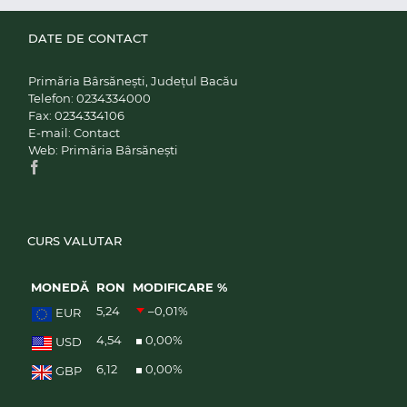
DATE DE CONTACT
Primăria Bârsănești, Județul Bacău
Telefon:
0234334000
Fax:
0234334106
E-mail:
Contact
Web:
Primăria Bârsănești
CURS VALUTAR
MONEDĂ
RON
MODIFICARE %
5,24
–0,01
%
EUR
4,54
0,00
%
USD
6,12
0,00
%
GBP