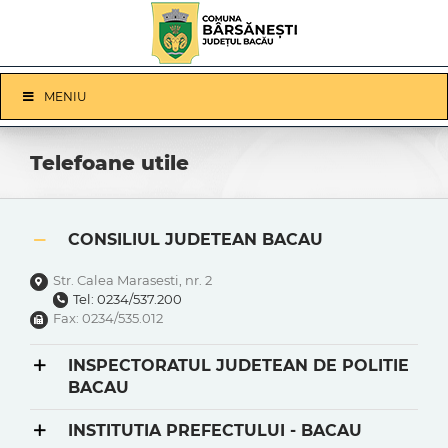
Skip
to
content
Skip
MENIU
Navigation
Telefoane utile
CONSILIUL JUDETEAN BACAU
Str. Calea Marasesti, nr. 2
Tel: 0234/537.200
Fax: 0234/535.012
INSPECTORATUL JUDETEAN DE POLITIE
BACAU
INSTITUTIA PREFECTULUI - BACAU