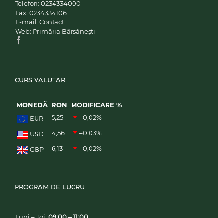
Telefon:
0234334000
Fax:
0234334106
E-mail:
Contact
Web:
Primăria Bârsănești
CURS VALUTAR
MONEDĂ
RON
MODIFICARE %
5,25
–0,02
%
EUR
4,56
–0,03
%
USD
6,13
–0,02
%
GBP
PROGRAM DE LUCRU
Luni – Joi:
09:00 – 11:00