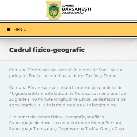
Skip
to
content
Skip
MENIU
Navigation
Cadrul fizico-geografic
Comuna Bîrsănești este așezată în partea de Sud – Vest a
județului Bacău, pe interfluviul dintre Tazlău și Trotuș.
Comuna Bîrsanești este situată la intersecția paralelei de
46 grade și 20 minute latitudine Nordică cu meridianul de
26 grade și 40 minute longitudine Estică. Se desfășoară pe
aproximativ 9′ și 3″ în latitudine și pe 8′ în longitudine.
Din punct de vedere fizico – geografic, se află în
Subcarpații Moldovei, la contactul dintre Munții Berzunți,
Subcarpații Trotușului și Depresiunea Tazlău-Onești-Cașin.