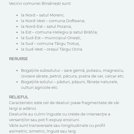
Vecinii comunei Bîrsănești sunt:
la Nord – satul Moreni;
la Nord-Vest – comuna Dofteana;
la Nord-Est – satul Poiana;
la Est – comuna Helegiu și satul Brătila;
la Sud-Est – municipiul Onești;
la Sud – comuna Târgu Trotuș;
la Sud-Vest – orașul Târgu Ocna.
RERURSE
Bogațiile subsolului – sare gemă, potasiu, magneziu,
izvoare sărate, petrol, păcura, piatra de var, calcar etc.
Bogațiile solului – păduri, pășuni, fânețe naturale,
culturi agricole etc.
RELIEFUL
Caracteristic este cel de dealuri joase fragmentate de văi
largi și adânci.
Dealurile au culmi înguste cu creste de intersecție a
versanților sau pot fi expuși eroziuni.
Văile sunt transversale sau longitudinale cu profil
asimetric, simetric, îngust sau larg.