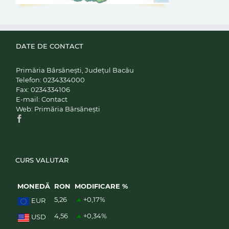
DATE DE CONTACT
Primăria Bârsănești, Județul Bacău
Telefon:
0234334000
Fax:
0234334106
E-mail:
Contact
Web:
Primăria Bârsănești
CURS VALUTAR
MONEDĂ
RON
MODIFICARE %
5,26
+0,17
%
EUR
4,56
+0,34
%
USD