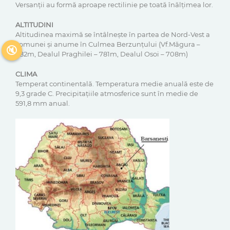
Versanții au formă aproape rectilinie pe toată înălțimea lor.
ALTITUDINI
Altitudinea maximă se întâlnește în partea de Nord-Vest a
comunei și anume în Culmea Berzunțului (Vf.Măgura –
🔇
982m, Dealul Praghilei – 781m, Dealul Osoi – 708m)
CLIMA
Temperat continentală. Temperatura medie anuală este de
9,3 grade C. Precipitațiile atmosferice sunt în medie de
591,8 mm anual.