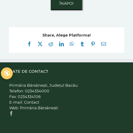
Share, Alege Platforma!
Facebook
X
Reddit
LinkedIn
WhatsApp
Tumblr
Pinterest
E-
mail:
DATE DE CONTACT
🔇
Primăria Bârsănești, Județul Bacău
Telefon:
0234334000
Fax:
0234334106
E-mail:
Contact
Web:
Primăria Bârsănești