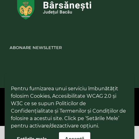
ABONARE NEWSLETTER
Pentru furnizarea unui serviciu îmbunătățit
folosim Cookies, Accesibilitate WCAG 2.0 și
PPW @
2026 |
Hartă Website
|
Setări Cookies și Accesibilitate
Politică de utilizare Cookies
|
Politică de confidențialitate site
|
W3C ce se supun Politicilor de
Termeni și condiții de utilizare a site-ului
|
GDPR
Confidențialitate și Termenilor și Condițiilor de
folosire a acestui site. Click pe ‘Setările Mele’
pentru activare/dezactivare opțiuni.