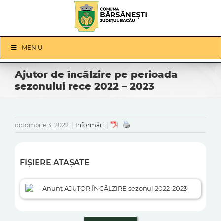
Skip
to
content
Skip
MENIU
Navigation
Ajutor de încălzire pe perioada
sezonului rece 2022 – 2023
octombrie 3, 2022
|
Informări
|
FIȘIERE ATAȘATE
Anunț AJUTOR ÎNCĂLZIRE sezonul 2022-2023