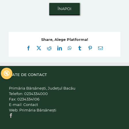
Share, Alege Platforma!
Facebook
X
Reddit
LinkedIn
WhatsApp
Tumblr
Pinterest
E-
mail:
🔇
DATE DE CONTACT
Primăria Bârsănești, Județul Bacău
Telefon:
0234334000
Fax:
0234334106
E-mail:
Contact
Web:
Primăria Bârsănești