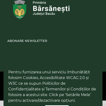
ABONARE NEWSLETTER
Pentru furnizarea unui serviciu îmbunătățit
folosim Cookies, Accesibilitate WCAG 2.0 și
PPW @
2026 |
Hartă Website
|
Setări Cookies și Accesibilitate
Politică de utilizare Cookies
|
Politică de confidențialitate site
|
W3C ce se supun Politicilor de
Termeni și condiții de utilizare a site-ului
|
GDPR
Confidențialitate și Termenilor și Condițiilor de
folosire a acestui site. Click pe ‘Setările Mele’
pentru activare/dezactivare opțiuni.