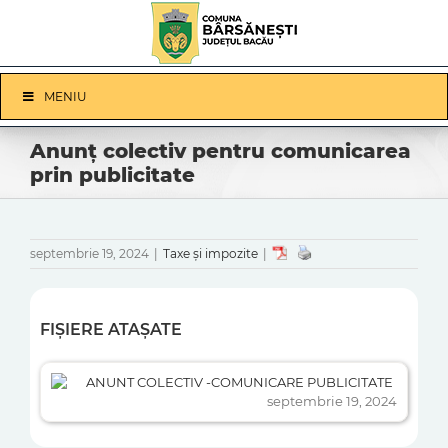
Skip
to
content
Skip
MENIU
Navigation
Anunț colectiv pentru comunicarea
prin publicitate
septembrie 19, 2024
|
Taxe și impozite
|
FIȘIERE ATAȘATE
ANUNT COLECTIV -COMUNICARE PUBLICITATE
septembrie 19, 2024