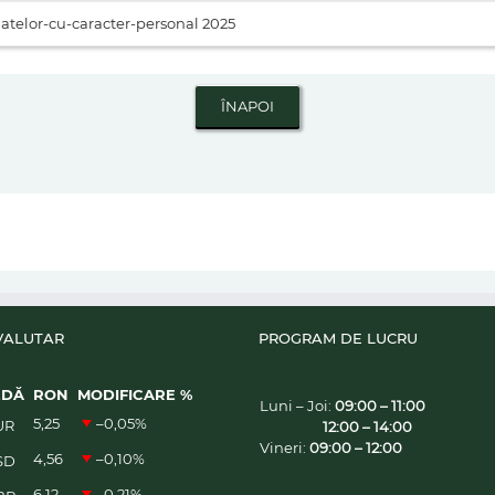
atelor-cu-caracter-personal 2025
VALUTAR
PROGRAM DE LUCRU
EDĂ
RON
MODIFICARE %
Luni – Joi:
09:00 – 11:00
5,25
–0,05
%
UR
12:00 – 14:00
Vineri:
09:00 – 12:00
4,56
–0,10
%
SD
6,12
–0,21
%