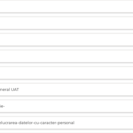
eneral UAT
ie-
lucrarea-datelor-cu-caracter-personal