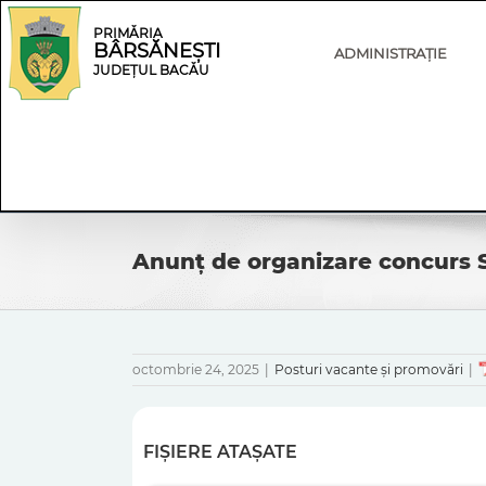
Skip
Skip
to
Navigation
PRIMĂRIA
BÂRSĂNEȘTI
content
ADMINISTRAȚIE
JUDEȚUL BACĂU
Anunț de organizare concurs 
octombrie 24, 2025
|
Posturi vacante și promovări
|
FIȘIERE ATAȘATE