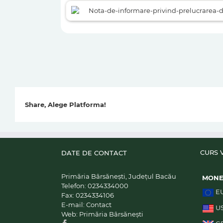
Nota-de-informare-privind-prelucrarea-d
Share, Alege Platforma!
CURS 
DATE DE CONTACT
Primăria Bârsănești, Județul Bacău
MON
Telefon:
0234334000
E
Fax:
0234334106
E-mail:
Contact
U
Web:
Primăria Bârsănești