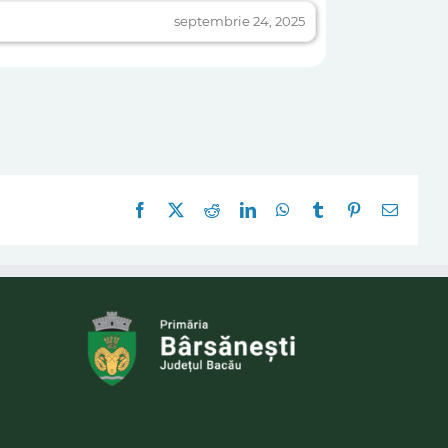
septembrie 24, 2025
Facebook
X
Reddit
LinkedIn
WhatsApp
Tumblr
Pinterest
E-
mail: