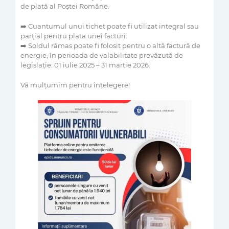
de plată al Poștei Române.
➡️ Cuantumul unui tichet poate fi utilizat integral sau
parțial pentru plata unei facturi.
➡️ Soldul rămas poate fi folosit pentru o altă factură de
energie, în perioada de valabilitate prevăzută de
legislație: 01 iulie 2025 – 31 martie 2026.
Vă mulțumim pentru înțelegere!