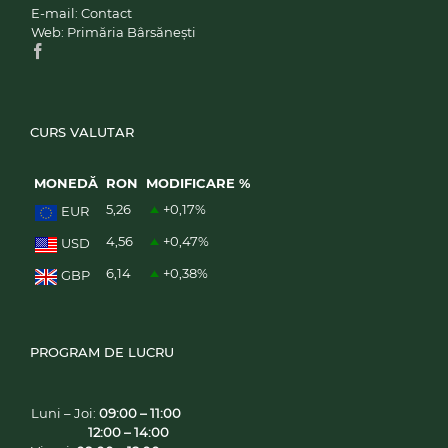
E-mail:
Contact
Web:
Primăria Bârsănești
CURS VALUTAR
MONEDĂ
RON
MODIFICARE %
5,26
+0,17
%
EUR
4,56
+0,47
%
USD
6,14
+0,38
%
GBP
PROGRAM DE LUCRU
Luni – Joi:
09:00 – 11:00
12:00 – 14:00