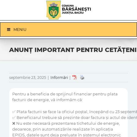
Skip
to
content
Skip
MENIU
Navigation
ANUNȚ IMPORTANT PENTRU CETĂȚENI
septembrie 23, 2025
|
Informări
|
Pentru a beneficia de sprijinul financiar pentru plata
facturii de energie, vă informăm că:
✅ Plata facturii se face la oficiul poștal, începând cu 23 septem
✅ Beneficiarul trebuie să prezinte doar factura și actul de ident
❌ Nu este necesară prezentarea tichetului de energie,
deoarece, prin automatizările realizate în aplicația
EPIDS, datele sunt deja preluate în sistemul electronic