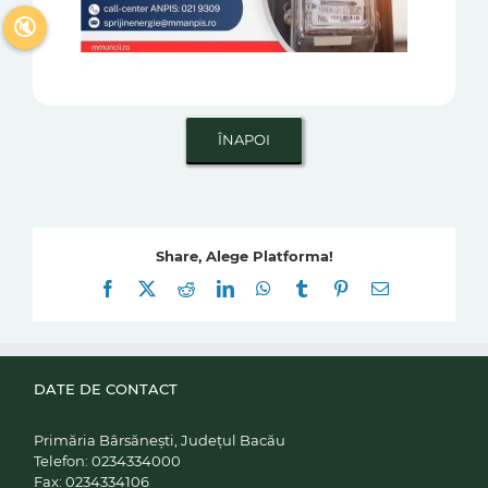
🔇
Share, Alege Platforma!
Facebook
X
Reddit
LinkedIn
WhatsApp
Tumblr
Pinterest
E-
mail:
DATE DE CONTACT
Primăria Bârsănești, Județul Bacău
Telefon:
0234334000
Fax:
0234334106