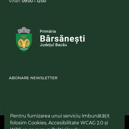
Vineri:
09:00 – 12:00
ABONARE NEWSLETTER
Pentru furnizarea unui serviciu îmbunătățit
folosim Cookies, Accesibilitate WCAG 2.0 și
PPW @
2026 |
Hartă Website
|
Setări Cookies și Accesibilitate
Politică de utilizare Cookies
|
Politică de confidențialitate site
|