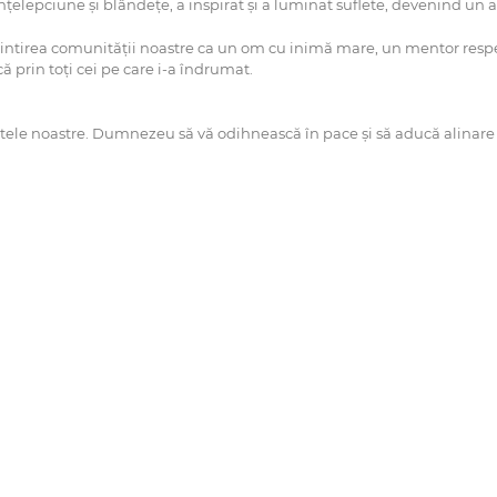
înțelepciune și blândețe, a inspirat și a luminat suflete, devenind u
irea comunității noastre ca un om cu inimă mare, un mentor respect
că prin toți cei pe care i-a îndrumat.
etele noastre. Dumnezeu să vă odihnească în pace și să aducă alinare 