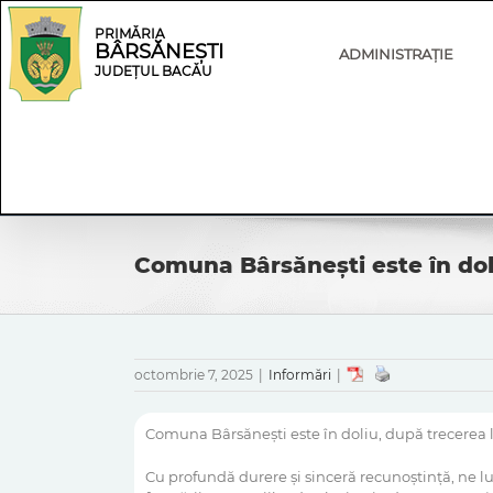
Skip
Skip
to
Navigation
PRIMĂRIA
BÂRSĂNEȘTI
content
ADMINISTRAȚIE
JUDEȚUL BACĂU
Comuna Bârsănești este în dol
octombrie 7, 2025
|
Informări
|
Comuna Bârsănești este în doliu, după trecerea 
Cu profundă durere și sinceră recunoștință, ne l