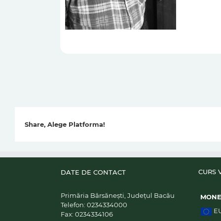
Share, Alege Platforma!
CURS 
DATE DE CONTACT
Primăria Bârsănești, Județul Bacău
MON
Telefon:
0234334000
E
Fax:
0234334106