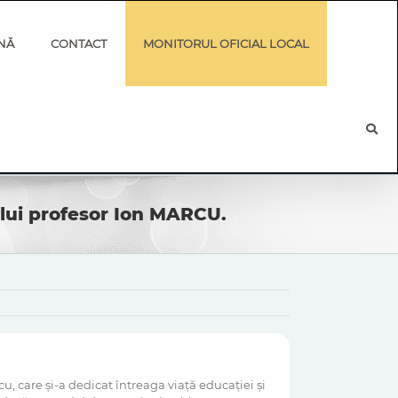
NĂ
CONTACT
MONITORUL OFICIAL LOCAL
ului profesor Ion MARCU.
 care și-a dedicat întreaga viață educației și