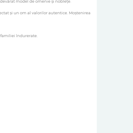
n adevărat model de omenie și noblețe.
at și un om al valorilor autentice. Moștenirea
familiei îndurerate.