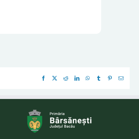
Facebook
X
Reddit
LinkedIn
WhatsApp
Tumblr
Pinterest
E-
mail: