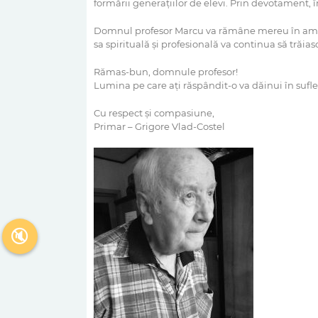
formării generațiilor de elevi. Prin devotament, 
Domnul profesor Marcu va rămâne mereu în amint
sa spirituală și profesională va continua să trăias
Rămas-bun, domnule profesor!
Lumina pe care ați răspândit-o va dăinui în sufl
Cu respect și compasiune,
Primar – Grigore Vlad-Costel
🔇