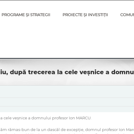
PROGRAME ȘI STRATEGII
PROIECTE ȘI INVESTIȚII
COMU
iu, după trecerea la cele veșnice a domn
la cele veșnice a domnului profesor Ion MARCU.
uăm rămas-bun de la un dascăl de excepție, domnul profesor Ion Marcu,