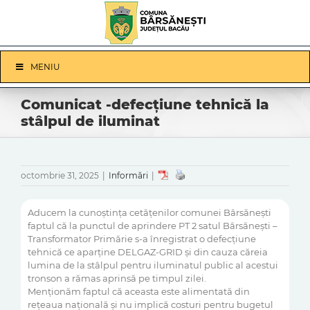
Skip
to
content
Skip
MENIU
Navigation
Comunicat -defecțiune tehnică la
stâlpul de iluminat
octombrie 31, 2025
|
Informări
|
Aducem la cunoștința cetățenilor comunei Bârsănești
faptul că la punctul de aprindere PT 2 satul Bârsănești –
Transformator Primărie s-a înregistrat o defecțiune
tehnică ce aparține DELGAZ-GRID și din cauza căreia
lumina de la stâlpul pentru iluminatul public al acestui
tronson a rămas aprinsă pe timpul zilei.
Menționăm faptul că aceasta este alimentată din
rețeaua națională și nu implică costuri pentru bugetul