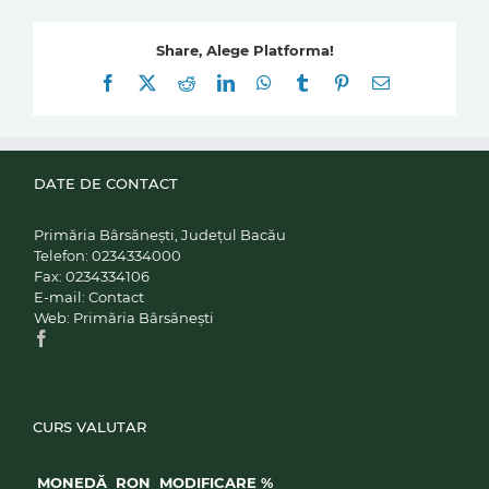
Share, Alege Platforma!
Facebook
X
Reddit
LinkedIn
WhatsApp
Tumblr
Pinterest
E-
mail:
DATE DE CONTACT
Primăria Bârsănești, Județul Bacău
Telefon:
0234334000
Fax:
0234334106
E-mail:
Contact
Web:
Primăria Bârsănești
CURS VALUTAR
MONEDĂ
RON
MODIFICARE %