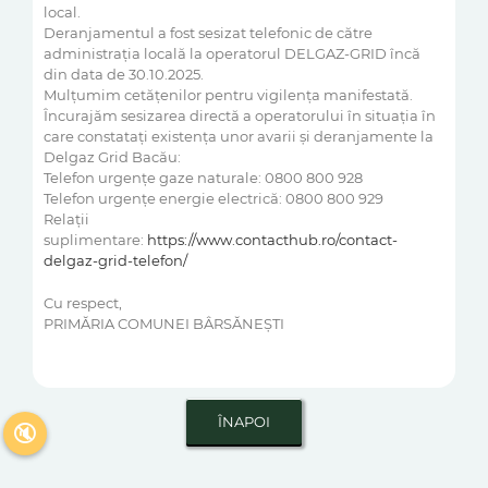
local.
Deranjamentul a fost sesizat telefonic de către
administrația locală la operatorul DELGAZ-GRID încă
din data de 30.10.2025.
Mulțumim cetățenilor pentru vigilența manifestată.
Încurajăm sesizarea directă a operatorului în situația în
care constatați existența unor avarii și deranjamente la
Delgaz Grid Bacău:
Telefon urgențe gaze naturale: 0800 800 928
Telefon urgențe energie electrică: 0800 800 929
Relații
suplimentare:
https://www.contacthub.ro/contact-
delgaz-grid-telefon/
Cu respect,
PRIMĂRIA COMUNEI BÂRSĂNEȘTI
🔇