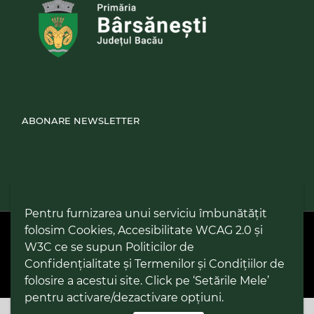
ABONARE NEWSLETTER
Pentru furnizarea unui serviciu îmbunătățit
folosim Cookies, Accesibilitate WCAG 2.0 și
PPW @
2026 |
Hartă Website
|
Setări Cookies și Accesibilitate
Politică de utilizare Cookies
|
Politică de confidențialitate site
|
W3C ce se supun Politicilor de
Termeni și condiții de utilizare a site-ului
|
GDPR
Confidențialitate și Termenilor și Condițiilor de
folosire a acestui site. Click pe ‘Setările Mele’
pentru activare/dezactivare opțiuni.