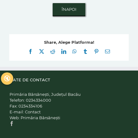
Share, Alege Platforma!
Facebook
X
Reddit
LinkedIn
WhatsApp
Tumblr
Pinterest
E-
mail:
🔇
DATE DE CONTACT
Primăria Bârsănești, Județul Bacău
Telefon:
0234334000
Fax:
0234334106
E-mail:
Contact
Web:
Primăria Bârsănești