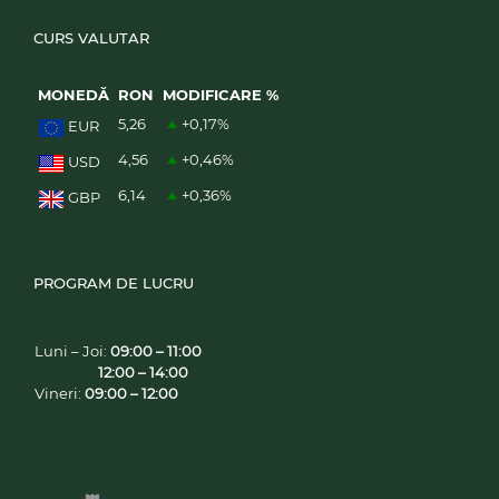
CURS VALUTAR
MONEDĂ
RON
MODIFICARE %
5,26
+0,17
%
EUR
4,56
+0,46
%
USD
6,14
+0,36
%
GBP
PROGRAM DE LUCRU
Luni – Joi:
09:00 – 11:00
12:00 – 14:00
Vineri:
09:00 – 12:00