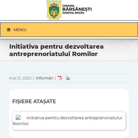
Skip
to
content
Skip
MENIU
Navigation
Initiativa pentru dezvoltarea
antreprenoriatului Romilor
mai 31, 2023
|
Informări
|
FIȘIERE ATAȘATE
Initiativa pentru dezvoltarea antreprenoriatului
Romilor