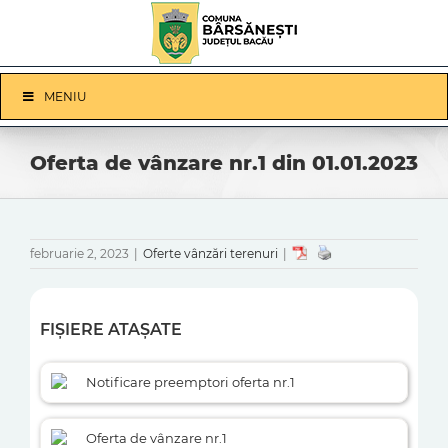
Skip
to
content
Skip
MENIU
Navigation
Oferta de vânzare nr.1 din 01.01.2023
februarie 2, 2023
|
Oferte vânzări terenuri
|
FIȘIERE ATAȘATE
Notificare preemptori oferta nr.1
Oferta de vânzare nr.1