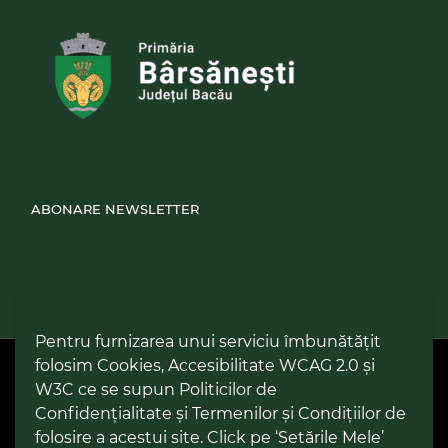
ABONARE NEWSLETTER
Pentru furnizarea unui serviciu îmbunătățit
folosim Cookies, Accesibilitate WCAG 2.0 și
PPW @
2026 |
Hartă Website
|
Setări Cookies și Accesibilitate
Politică de utilizare Cookies
|
Politică de confidențialitate site
|
W3C ce se supun Politicilor de
Termeni și condiții de utilizare a site-ului
|
GDPR
Confidențialitate și Termenilor și Condițiilor de
folosire a acestui site. Click pe ‘Setările Mele’