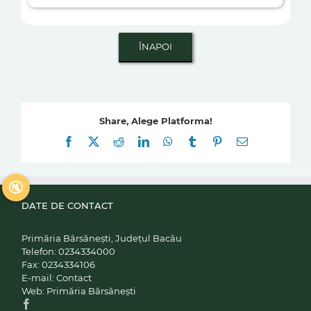
Share, Alege Platforma!
Facebook
X
Reddit
LinkedIn
WhatsApp
Tumblr
Pinterest
E-
mail:
🔇
DATE DE CONTACT
Primăria Bârsănești, Județul Bacău
Telefon:
0234334000
Fax:
0234334106
E-mail:
Contact
Web:
Primăria Bârsănești