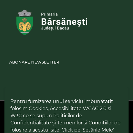
ABONARE NEWSLETTER
Pentru furnizarea unui serviciu îmbunătățit
folosim Cookies, Accesibilitate WCAG 2.0 și
PPW @
2026 |
Hartă Website
|
Setări Cookies și Accesibilitate
Politică de utilizare Cookies
|
Politică de confidențialitate site
|
W3C ce se supun Politicilor de
Termeni și condiții de utilizare a site-ului
|
GDPR
Confidențialitate și Termenilor și Condițiilor de
folosire a acestui site. Click pe ‘Setările Mele’