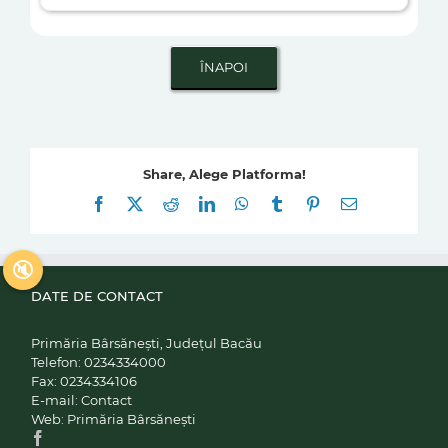
Share, Alege Platforma!
Facebook
X
Reddit
LinkedIn
WhatsApp
Tumblr
Pinterest
E-
mail:
🔇
DATE DE CONTACT
Primăria Bârsănești, Județul Bacău
Telefon:
0234334000
Fax:
0234334106
E-mail:
Contact
Web:
Primăria Bârsănești