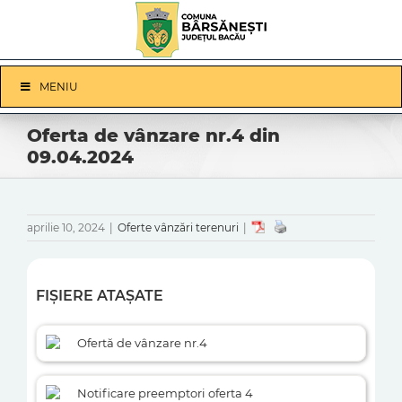
Skip
to
content
Skip
MENIU
Navigation
Oferta de vânzare nr.4 din
09.04.2024
aprilie 10, 2024
|
Oferte vânzări terenuri
|
FIȘIERE ATAȘATE
Ofertă de vânzare nr.4
Notificare preemptori oferta 4