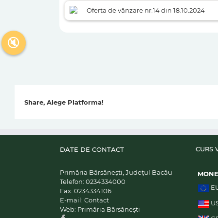
Oferta de vânzare nr.14 din 18.10.2024
🔇
Share, Alege Platforma!
CURS 
DATE DE CONTACT
Primăria Bârsănești, Județul Bacău
MON
Telefon:
0234334000
E
Fax:
0234334106
E-mail:
Contact
U
Web:
Primăria Bârsănești