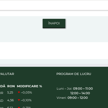
VALUTAR
PROGRAM DE LUCRU
EDĂ
RON
MODIFICARE %
Luni – Joi:
09:00 – 11:00
5,25
–0,05
%
UR
12:00 – 14:00
Vineri:
09:00 – 12:00
4,56
–0,10
%
SD
6,12
–0,21
%