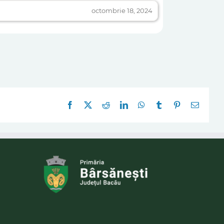
octombrie 18, 2024
Facebook
X
Reddit
LinkedIn
WhatsApp
Tumblr
Pinterest
E-
mail: