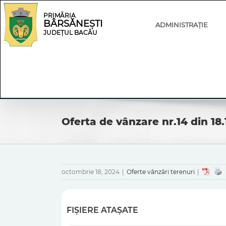
Skip
Skip
to
Navigation
PRIMĂRIA
BÂRSĂNEȘTI
content
ADMINISTRAȚIE
JUDEȚUL BACĂU
Oferta de vânzare nr.14 din 18
octombrie 18, 2024
|
Oferte vânzări terenuri
|
FIȘIERE ATAȘATE