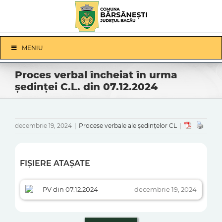
Skip
to
content
Skip
MENIU
Navigation
Proces verbal încheiat în urma
ședinței C.L. din 07.12.2024
decembrie 19, 2024
|
Procese verbale ale ședințelor CL
|
FIȘIERE ATAȘATE
PV din 07.12.2024
decembrie 19, 2024