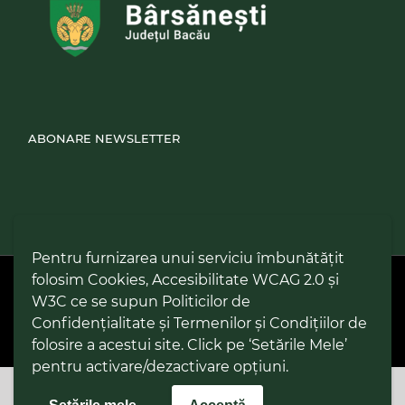
ABONARE NEWSLETTER
Pentru furnizarea unui serviciu îmbunătățit
folosim Cookies, Accesibilitate WCAG 2.0 și
PPW @
2026 |
Hartă Website
|
Setări Cookies și Accesibilitate
Politică de utilizare Cookies
|
Politică de confidențialitate site
|
W3C ce se supun Politicilor de
Termeni și condiții de utilizare a site-ului
|
GDPR
Confidențialitate și Termenilor și Condițiilor de
folosire a acestui site. Click pe ‘Setările Mele’
pentru activare/dezactivare opțiuni.