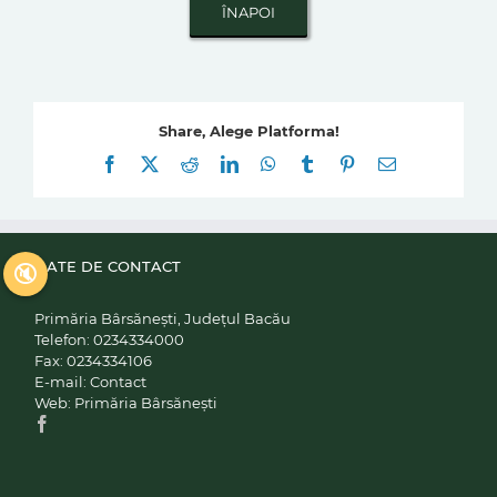
Share, Alege Platforma!
Facebook
X
Reddit
LinkedIn
WhatsApp
Tumblr
Pinterest
E-
mail:
DATE DE CONTACT
🔇
Primăria Bârsănești, Județul Bacău
Telefon:
0234334000
Fax:
0234334106
E-mail:
Contact
Web:
Primăria Bârsănești