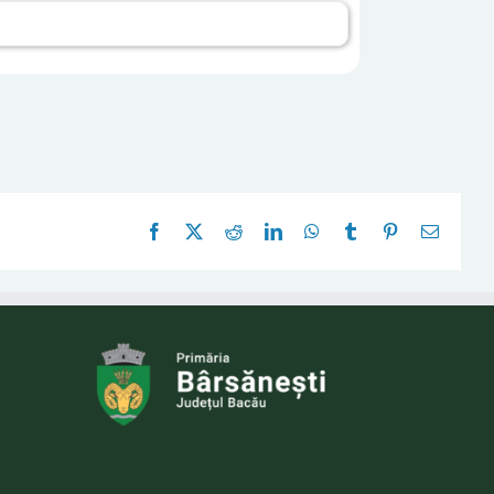
Facebook
X
Reddit
LinkedIn
WhatsApp
Tumblr
Pinterest
E-
mail: