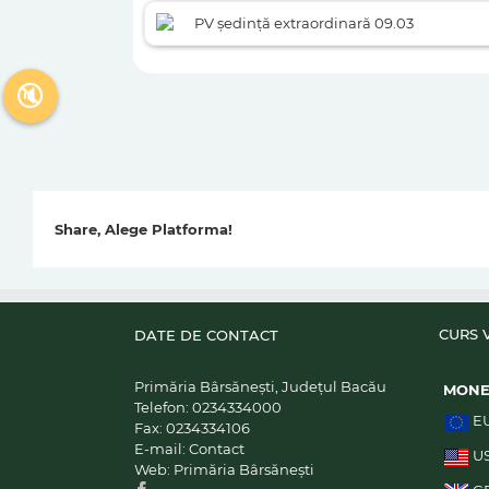
PV ședință extraordinară 09.03
🔇
Share, Alege Platforma!
CURS 
DATE DE CONTACT
Primăria Bârsănești, Județul Bacău
MON
Telefon:
0234334000
E
Fax:
0234334106
E-mail:
Contact
U
Web:
Primăria Bârsănești