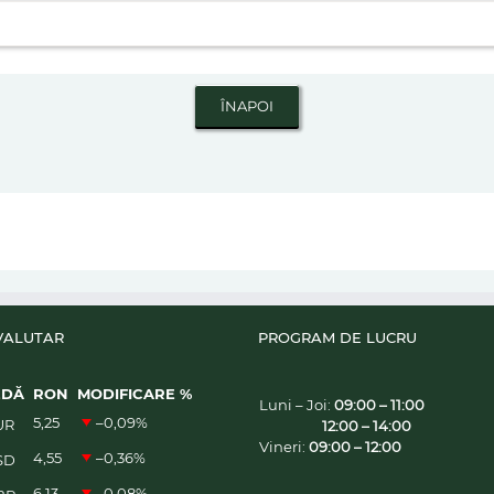
VALUTAR
PROGRAM DE LUCRU
EDĂ
RON
MODIFICARE %
Luni – Joi:
09:00 – 11:00
5,25
–0,09
%
UR
12:00 – 14:00
Vineri:
09:00 – 12:00
4,55
–0,36
%
SD
6,13
–0,08
%