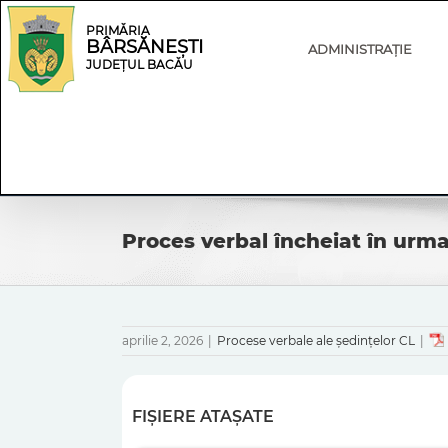
Skip
Skip
to
Navigation
PRIMĂRIA
BÂRSĂNEȘTI
content
ADMINISTRAȚIE
JUDEȚUL BACĂU
Proces verbal încheiat în urma
aprilie 2, 2026
|
Procese verbale ale ședințelor CL
|
FIȘIERE ATAȘATE