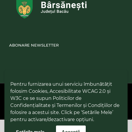
ABONARE NEWSLETTER
Pentru furnizarea unui serviciu îmbunătățit
folosim Cookies, Accesibilitate WCAG 2.0 și
PPW @
2026 |
Hartă Website
|
Setări Cookies și Accesibilitate
Politică de utilizare Cookies
|
Politică de confidențialitate site
|
W3C ce se supun Politicilor de
Termeni și condiții de utilizare a site-ului
|
GDPR
Confidențialitate și Termenilor și Condițiilor de
folosire a acestui site. Click pe ‘Setările Mele’
pentru activare/dezactivare opțiuni.