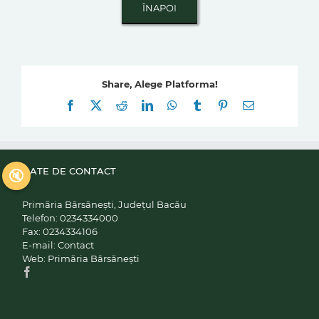
Share, Alege Platforma!
Facebook
X
Reddit
LinkedIn
WhatsApp
Tumblr
Pinterest
E-
mail:
DATE DE CONTACT
🔇
Primăria Bârsănești, Județul Bacău
Telefon:
0234334000
Fax:
0234334106
E-mail:
Contact
Web:
Primăria Bârsănești