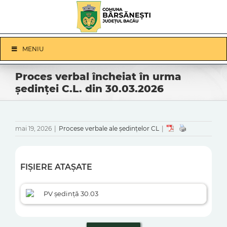
Skip
to
content
Skip
MENIU
Navigation
Proces verbal încheiat în urma
ședinței C.L. din 30.03.2026
mai 19, 2026
|
Procese verbale ale ședințelor CL
|
FIȘIERE ATAȘATE
PV ședință 30.03