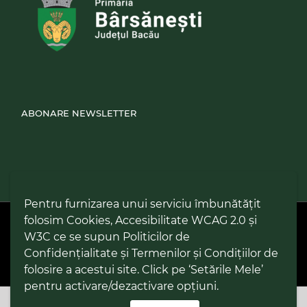
ABONARE NEWSLETTER
Pentru furnizarea unui serviciu îmbunătățit
folosim Cookies, Accesibilitate WCAG 2.0 și
PPW @
2026 |
Hartă Website
|
Setări Cookies și Accesibilitate
Politică de utilizare Cookies
|
Politică de confidențialitate site
|
W3C ce se supun Politicilor de
Termeni și condiții de utilizare a site-ului
|
GDPR
Confidențialitate și Termenilor și Condițiilor de
folosire a acestui site. Click pe ‘Setările Mele’
pentru activare/dezactivare opțiuni.