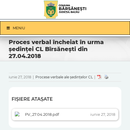
Skip
to
content
Skip
MENIU
Navigation
Proces verbal încheiat în urma
ședinței CL Bîrsănești din
27.04.2018
iunie 27, 2018
|
Procese verbale ale ședințelor CL
|
FIȘIERE ATAȘATE
PV_27.04.2018.pdf
iunie 27, 2018