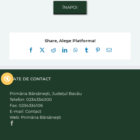
Share, Alege Platforma!
Facebook
X
Reddit
LinkedIn
WhatsApp
Tumblr
Pinterest
E-
mail:
🔇
DATE DE CONTACT
Primăria Bârsănești, Județul Bacău
Telefon:
0234334000
Fax:
0234334106
E-mail:
Contact
Web:
Primăria Bârsănești