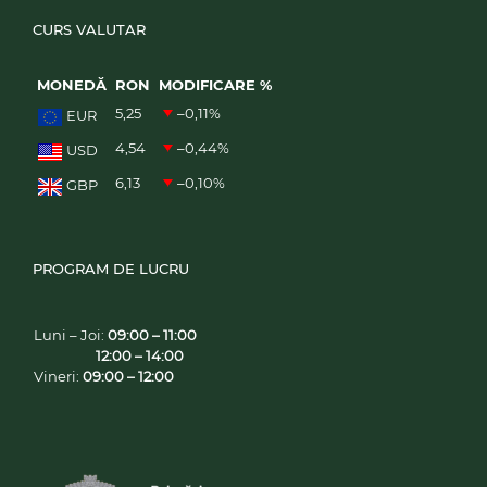
CURS VALUTAR
MONEDĂ
RON
MODIFICARE %
5,25
–0,11
%
EUR
4,54
–0,44
%
USD
6,13
–0,10
%
GBP
PROGRAM DE LUCRU
Luni – Joi:
09:00 – 11:00
12:00 – 14:00
Vineri:
09:00 – 12:00