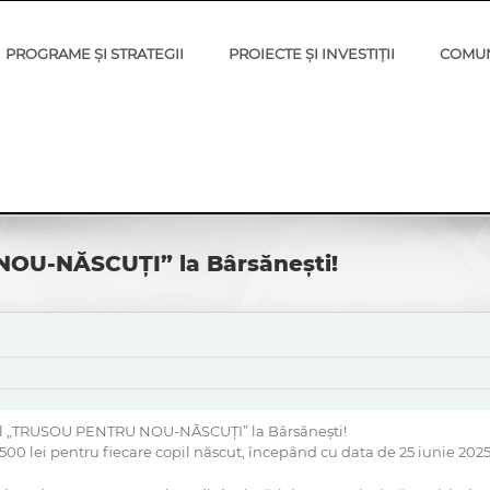
PROGRAME ȘI STRATEGII
PROIECTE ȘI INVESTIȚII
COMU
OU-NĂSCUȚI” la Bârsănești!
mul „TRUSOU PENTRU NOU-NĂSCUȚI” la Bârsănești!
 500 lei pentru fiecare copil născut, începând cu data de 25 iunie 202