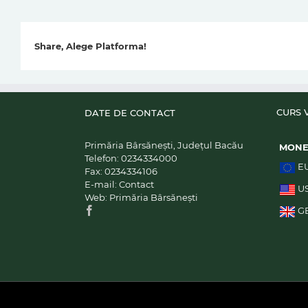
Share, Alege Platforma!
CURS 
DATE DE CONTACT
Primăria Bârsănești, Județul Bacău
MON
Telefon:
0234334000
E
Fax:
0234334106
E-mail:
Contact
U
Web:
Primăria Bârsănești
G