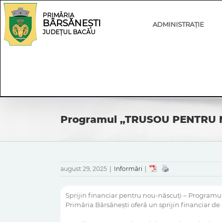
Skip
Skip
to
Navigation
PRIMĂRIA
BÂRSĂNEȘTI
content
ADMINISTRAȚIE
JUDEȚUL BACĂU
Programul „TRUSOU PENTRU N
august 29, 2025
|
Informări
|
Sprijin financiar pentru nou-născuți – Progra
Primăria Bârsănești oferă un sprijin financiar de