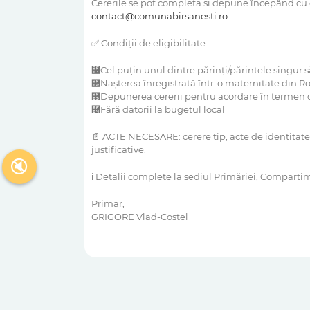
Cererile se pot completa si depune începând cu 
contact@comunabirsanesti.ro
✅ Condiții de eligibilitate:
⿡Cel puțin unul dintre părinți/părintele singur s
⿢Nașterea înregistrată într-o maternitate din 
⿣Depunerea cererii pentru acordare în termen de
⿤Fără datorii la bugetul local
📄 ACTE NECESARE: cerere tip, acte de identitate, 
justificative.
🔇
ℹ Detalii complete la sediul Primăriei, Compartime
Primar,
GRIGORE Vlad-Costel