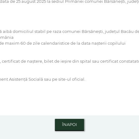
data de 25 august 2025 la sediul Primăriei comunei Bârsănești, jude
ă aibă domiciliul stabil pe raza comunei Bârsănești, județul Bacău de 
România
 maxim 60 de zile calendaristice de la data nașterii copilului
certificat de naștere, bilet de ieșire din spital sau certificat constata
nt Asistență Socială sau pe site-ul oficial.