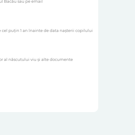
țul Bacău sau pe email
cel puțin 1 an înainte de data nașterii copilului
tor al născutului viu și alte documente