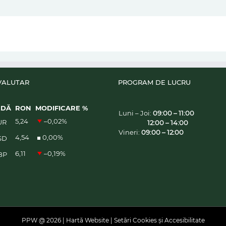
VALUTAR
PROGRAM DE LUCRU
EDĂ
RON
MODIFICARE %
Luni – Joi:
09:00 – 11:00
5,24
–0,02
%
UR
12:00 – 14:00
Vineri:
09:00 – 12:00
4,54
0,00
%
SD
6,11
–0,19
%
BP
PPW @
2026 |
Hartă Website
|
Setări Cookies și Accesibilitate