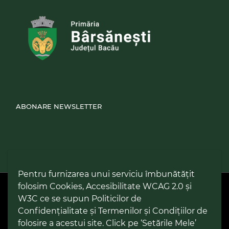
ABONARE NEWSLETTER
Pentru furnizarea unui serviciu îmbunătățit
folosim Cookies, Accesibilitate WCAG 2.0 și
PPW @
2026 |
Hartă Website
|
Setări Cookies și Accesibilitate
Politică de utilizare Cookies
|
Politică de confidențialitate site
|
W3C ce se supun Politicilor de
Termeni și condiții de utilizare a site-ului
|
GDPR
Confidențialitate și Termenilor și Condițiilor de
folosire a acestui site. Click pe ‘Setările Mele’