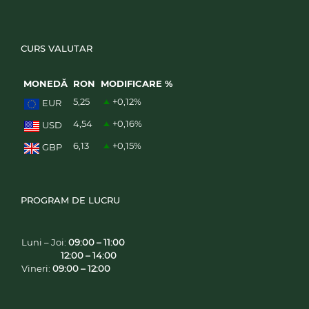
CURS VALUTAR
MONEDĂ
RON
MODIFICARE %
5,25
+0,12
%
EUR
4,54
+0,16
%
USD
6,13
+0,15
%
GBP
PROGRAM DE LUCRU
Luni – Joi:
09:00 – 11:00
12:00 – 14:00
Vineri:
09:00 – 12:00