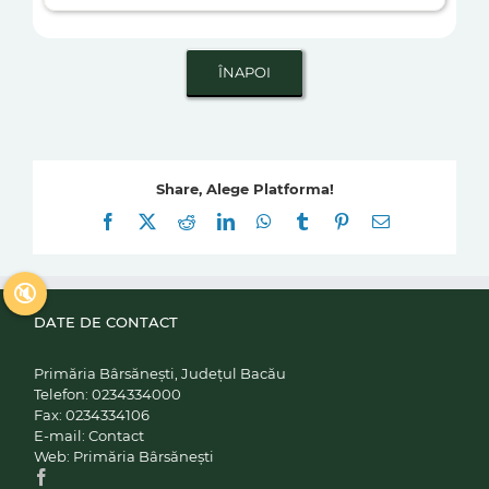
Share, Alege Platforma!
Facebook
X
Reddit
LinkedIn
WhatsApp
Tumblr
Pinterest
E-
mail:
🔇
DATE DE CONTACT
Primăria Bârsănești, Județul Bacău
Telefon:
0234334000
Fax:
0234334106
E-mail:
Contact
Web:
Primăria Bârsănești