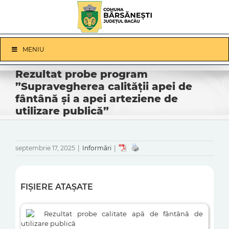
Skip
to
content
Skip
MENIU
Navigation
Rezultat probe program
”Supravegherea calității apei de
fântână și a apei arteziene de
utilizare publică”
septembrie 17, 2025
|
Informări
|
FIȘIERE ATAȘATE
Rezultat probe calitate apă de fântână de
utilizare publică