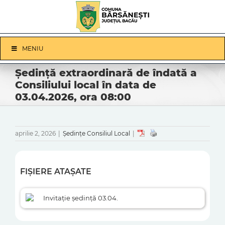
Skip
to
content
Skip
MENIU
Navigation
Ședință extraordinară de îndată a
Consiliului local în data de
03.04.2026, ora 08:00
aprilie 2, 2026
|
Ședințe Consiliul Local
|
FIȘIERE ATAȘATE
Invitație ședință 03.04.