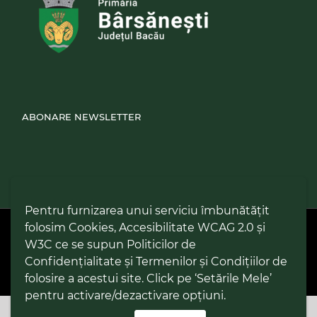
ABONARE NEWSLETTER
Pentru furnizarea unui serviciu îmbunătățit
folosim Cookies, Accesibilitate WCAG 2.0 și
PPW @
2026 |
Hartă Website
|
Setări Cookies și Accesibilitate
Politică de utilizare Cookies
|
Politică de confidențialitate site
|
W3C ce se supun Politicilor de
Termeni și condiții de utilizare a site-ului
|
GDPR
Confidențialitate și Termenilor și Condițiilor de
folosire a acestui site. Click pe ‘Setările Mele’
pentru activare/dezactivare opțiuni.