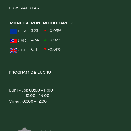
CURS VALUTAR
MONEDĂ
RON
MODIFICARE %
5,25
–0,03
%
EUR
4,54
+0,02
%
USD
6,11
–0,01
%
GBP
PROGRAM DE LUCRU
Luni – Joi:
09:00 – 11:00
12:00 – 14:00
Vineri:
09:00 – 12:00