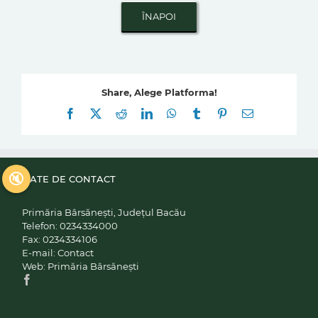
Share, Alege Platforma!
Facebook
X
Reddit
LinkedIn
WhatsApp
Tumblr
Pinterest
E-
mail:
🔇
DATE DE CONTACT
Primăria Bârsănești, Județul Bacău
Telefon:
0234334000
Fax:
0234334106
E-mail:
Contact
Web:
Primăria Bârsănești