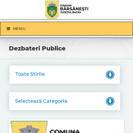
Skip
to
content
Skip
MENIU
Navigation
Dezbateri Publice
Toate Știrile