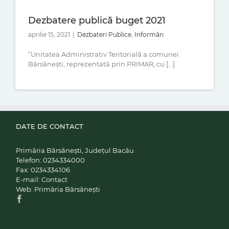
Dezbatere publică buget 2021
aprilie 15, 2021
|
Dezbateri Publice
,
Informări
”Unitatea Administrativ Teritorială a comunei
Bârsănești, reprezentată prin PRIMAR, cu [...]
DATE DE CONTACT
Primăria Bârsănești, Județul Bacău
Telefon:
0234334000
Fax:
0234334106
E-mail:
Contact
Web:
Primăria Bârsănești