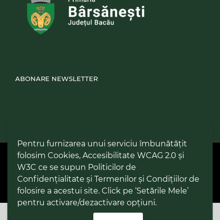
ABONARE NEWSLETTER
Pentru furnizarea unui serviciu îmbunătățit
folosim Cookies, Accesibilitate WCAG 2.0 și
PPW @
2026 |
Hartă Website
|
Setări Cookies și Accesibilitate
Politică de utilizare Cookies
|
Politică de confidențialitate site
|
W3C ce se supun Politicilor de
Termeni și condiții de utilizare a site-ului
|
GDPR
Confidențialitate și Termenilor și Condițiilor de
folosire a acestui site. Click pe ‘Setările Mele’
pentru activare/dezactivare opțiuni.