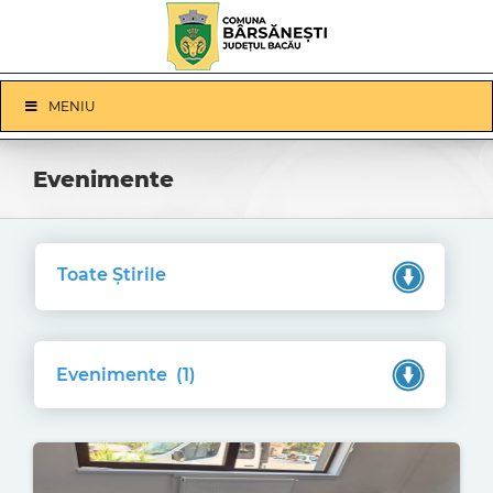
Skip
to
content
Skip
MENIU
Navigation
Evenimente
Toate Știrile