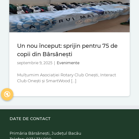
Un nou început: sprijin pentru 75 de
copii din Bârsănești
septembrie 9, 2025
|
Evenimente
Mulțumim Asociației Rotary Club Onești, Interact
Club Onești și SmartWood [...]
🔇
DATE DE CONTACT
Primăria Bârsănești, Județul Bacău
Telefon:
0234334000