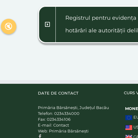
Registrul pentru evidența 
🔇
hotărâri ale autorității del
CURS 
DATE DE CONTACT
Primăria Bârsănești, Județul Bacău
MON
Telefon:
0234334000
E
Fax:
0234334106
E-mail:
Contact
U
Web:
Primăria Bârsănești
G