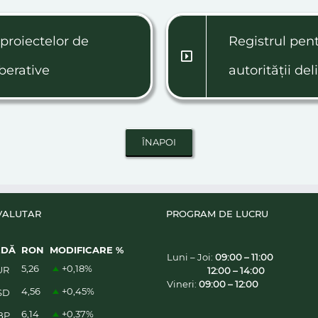
proiectelor de
Registrul pent
iberative
autorității del
VALUTAR
PROGRAM DE LUCRU
EDĂ
RON
MODIFICARE %
Luni – Joi:
09:00 – 11:00
5,26
+0,18
%
UR
12:00 – 14:00
Vineri:
09:00 – 12:00
4,56
+0,45
%
SD
6,14
+0,37
%
BP